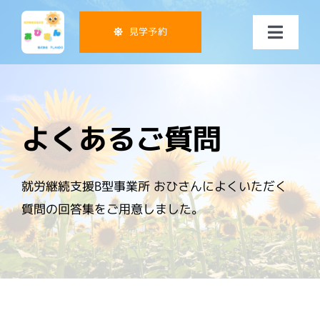
Skip
to
見学予約
Toggl
content
Navig
おひさんの特徴
ご利用案内
よくあるご質問
サービス
就労継続支援B型事業所 おひさんによくいただく
質問の回答集をご用意しました。
事業所紹介
Q&A
ブログ