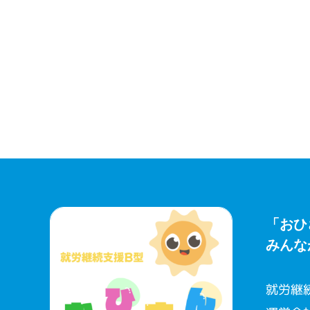
「おひ
みんな
就労継